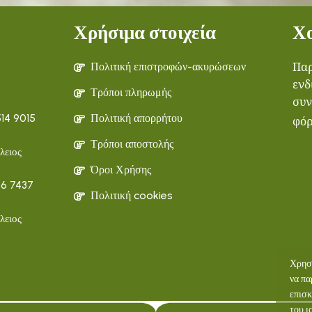
Χρήσιμα στοιχεία
Χ
Πολιτική επιστροφών-ακυρώσεων
Παρ
ενδ
Τρόποι πληρωμής
συν
Πολιτική απορρήτου
14 9015
φόρ
Τρόποι αποστολής
λειος
Όροι Χρήσης
56 7437
Πολιτική cookies
λειος
Χρησι
να πα
επισκ
του ι